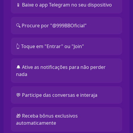
📱 Baixe o app Telegram no seu dispositivo
🔍 Procure por "@999BBOficial"
👆 Toque em "Entrar" ou "Join"
🔔 Ative as notificações para não perder
nada
💬 Participe das conversas e interaja
🎁 Receba bônus exclusivos
automaticamente