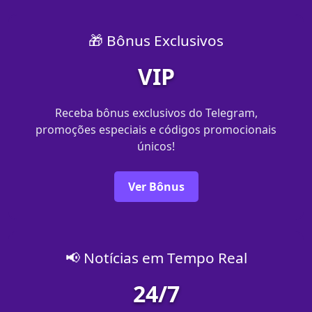
🎁 Bônus Exclusivos
VIP
Receba bônus exclusivos do Telegram,
promoções especiais e códigos promocionais
únicos!
Ver Bônus
📢 Notícias em Tempo Real
24/7