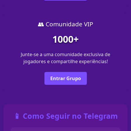
👥 Comunidade VIP
1000+
Junte-se a uma comunidade exclusiva de
jogadores e compartilhe experiências!
Entrar Grupo
📱 Como Seguir no Telegram