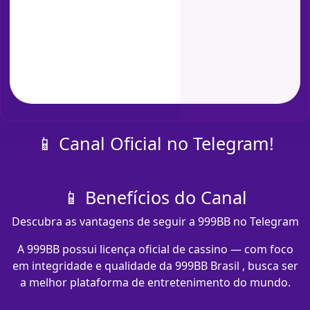
📱 Canal Oficial no Telegram!
📱 Benefícios do Canal
Descubra as vantagens de seguir a 999BB no Telegram
A 999BB possui licença oficial de cassino — com foco
em integridade e qualidade da 999BB Brasil , busca ser
a melhor plataforma de entretenimento do mundo.