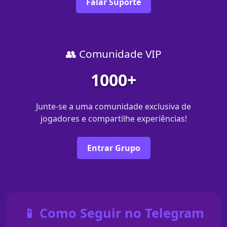
Falar Suporte
👥 Comunidade VIP
1000+
Junte-se a uma comunidade exclusiva de
jogadores e compartilhe experiências!
Entrar Grupo
📱 Como Seguir no Telegram