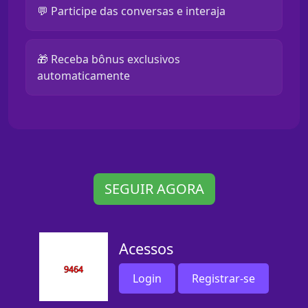
💬 Participe das conversas e interaja
🎁 Receba bônus exclusivos
automaticamente
SEGUIR AGORA
Acessos
Login
Registrar-se