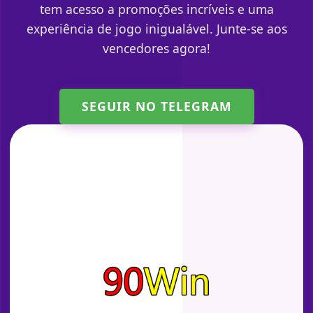
tem acesso a promoções incríveis e uma
experiência de jogo inigualável. Junte-se aos
vencedores agora!
SEGUIR NO TELEGRAM