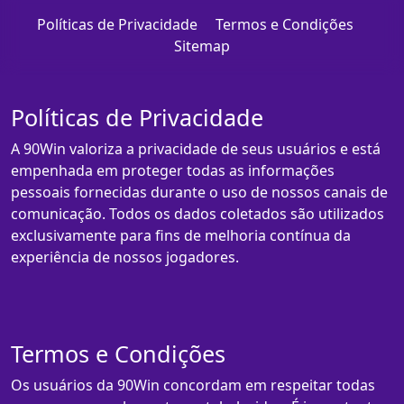
Políticas de Privacidade
Termos e Condições
Sitemap
Políticas de Privacidade
A 90Win valoriza a privacidade de seus usuários e está
empenhada em proteger todas as informações
pessoais fornecidas durante o uso de nossos canais de
comunicação. Todos os dados coletados são utilizados
exclusivamente para fins de melhoria contínua da
experiência de nossos jogadores.
Termos e Condições
Os usuários da 90Win concordam em respeitar todas