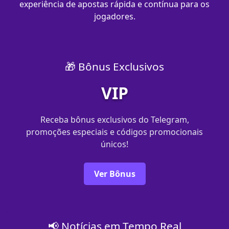
experiência de apostas rápida e contínua para os
jogadores.
🎁 Bônus Exclusivos
VIP
Receba bônus exclusivos do Telegram,
promoções especiais e códigos promocionais
únicos!
Ver Bônus
📢 Notícias em Tempo Real