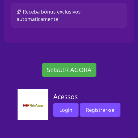
🎁 Receba bônus exclusivos
automaticamente
SEGUIR AGORA
Acessos
Login
Registrar-se