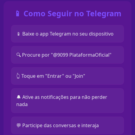
📱 Como Seguir no Telegram
📱 Baixe o app Telegram no seu dispositivo
🔍 Procure por "@9099 PlataformaOficial"
👆 Toque em "Entrar" ou "Join"
🔔 Ative as notificações para não perder
nada
💬 Participe das conversas e interaja