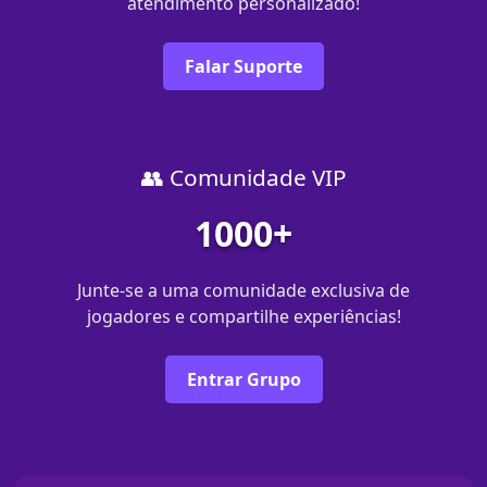
atendimento personalizado!
Falar Suporte
👥 Comunidade VIP
1000+
Junte-se a uma comunidade exclusiva de
jogadores e compartilhe experiências!
Entrar Grupo