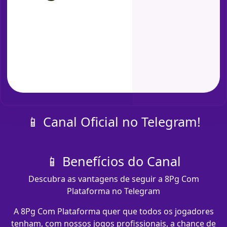
📱 Canal Oficial no Telegram!
📱 Benefícios do Canal
Descubra as vantagens de seguir a 8Pg Com
Plataforma no Telegram
A 8Pg Com Plataforma quer que todos os jogadores
tenham, com nossos jogos profissionais, a chance de