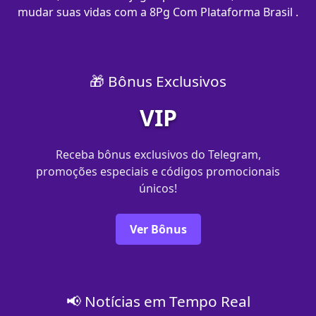
mudar suas vidas com a 8Pg Com Plataforma Brasil .
🎁 Bônus Exclusivos
VIP
Receba bônus exclusivos do Telegram,
promoções especiais e códigos promocionais
únicos!
Ver Bônus
📢 Notícias em Tempo Real