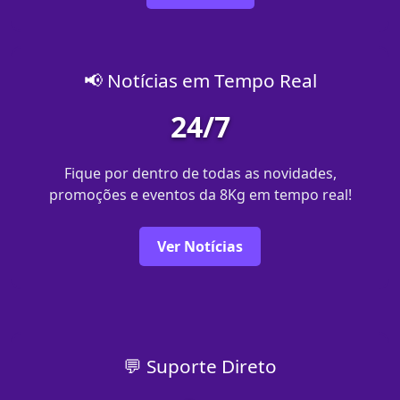
📢 Notícias em Tempo Real
24/7
Fique por dentro de todas as novidades,
promoções e eventos da 8Kg em tempo real!
Ver Notícias
💬 Suporte Direto