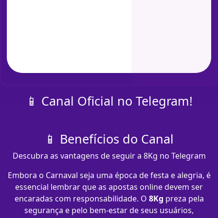
📱 Canal Oficial no Telegram!
📱 Benefícios do Canal
Descubra as vantagens de seguir a 8Kg no Telegram
Embora o Carnaval seja uma época de festa e alegria, é
essencial lembrar que as apostas online devem ser
encaradas com responsabilidade. O
8Kg
preza pela
segurança e pelo bem-estar de seus usuários,