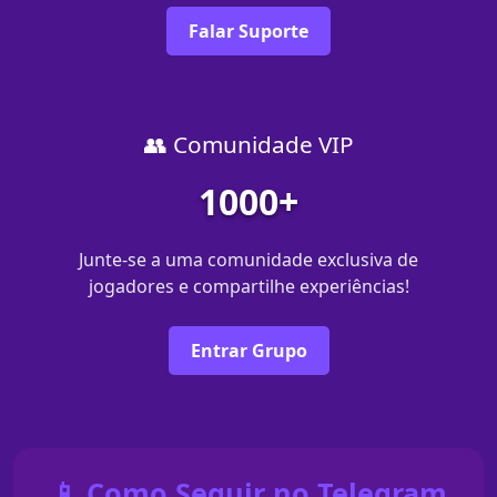
Falar Suporte
👥 Comunidade VIP
1000+
Junte-se a uma comunidade exclusiva de
jogadores e compartilhe experiências!
Entrar Grupo
📱 Como Seguir no Telegram