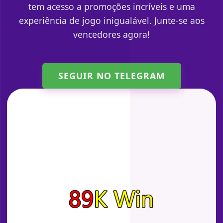
tem acesso a promoções incríveis e uma
experiência de jogo inigualável. Junte-se aos
vencedores agora!
SEGUIR NO TELEGRAM