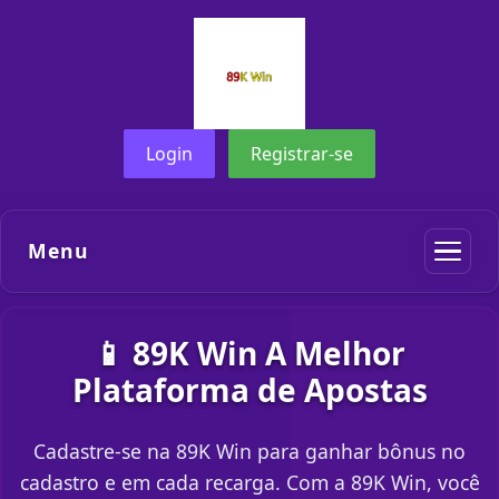
Login
Registrar-se
Menu
📱 89K Win A Melhor
Plataforma de Apostas
Cadastre-se na 89K Win para ganhar bônus no
cadastro e em cada recarga. Com a 89K Win, você