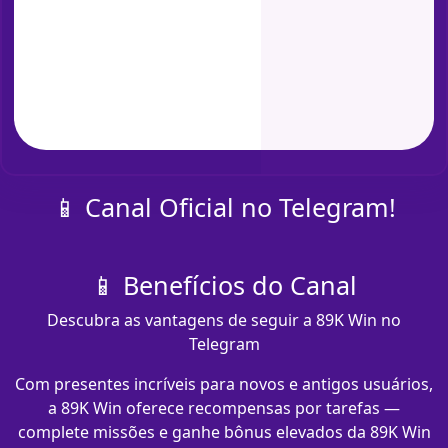
📱 Canal Oficial no Telegram!
📱 Benefícios do Canal
Descubra as vantagens de seguir a 89K Win no
Telegram
Com presentes incríveis para novos e antigos usuários,
a 89K Win oferece recompensas por tarefas —
complete missões e ganhe bônus elevados da 89K Win