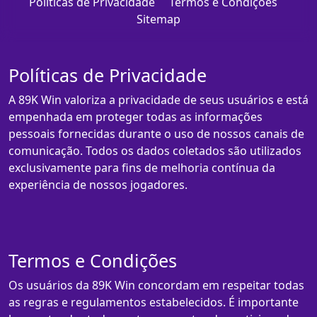
Políticas de Privacidade
Termos e Condições
Sitemap
Políticas de Privacidade
A 89K Win valoriza a privacidade de seus usuários e está
empenhada em proteger todas as informações
pessoais fornecidas durante o uso de nossos canais de
comunicação. Todos os dados coletados são utilizados
exclusivamente para fins de melhoria contínua da
experiência de nossos jogadores.
Termos e Condições
Os usuários da 89K Win concordam em respeitar todas
as regras e regulamentos estabelecidos. É importante