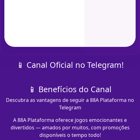
📱 Canal Oficial no Telegram!
📱 Benefícios do Canal
Descubra as vantagens de seguir a 88A Plataforma no
Telegram
A 88A Plataforma oferece jogos emocionantes e
divertidos — amados por muitos, com promoções
disponíveis o tempo todo!