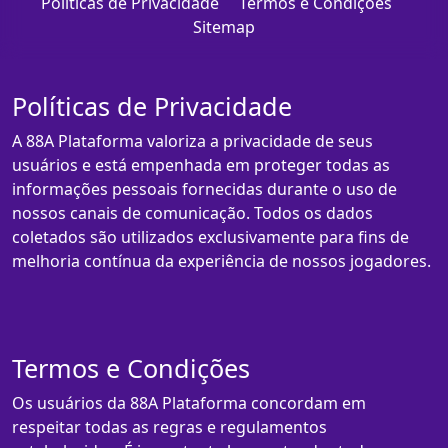
Políticas de Privacidade
Termos e Condições
Sitemap
Políticas de Privacidade
A 88A Plataforma valoriza a privacidade de seus
usuários e está empenhada em proteger todas as
informações pessoais fornecidas durante o uso de
nossos canais de comunicação. Todos os dados
coletados são utilizados exclusivamente para fins de
melhoria contínua da experiência de nossos jogadores.
Termos e Condições
Os usuários da 88A Plataforma concordam em
respeitar todas as regras e regulamentos