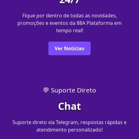
Fique por dentro de todas as novidades,
promoções e eventos da 88A Plataforma em
tempo real!
Ver Notícias
💬 Suporte Direto
Chat
Suporte direto via Telegram, respostas rápidas e
atendimento personalizado!