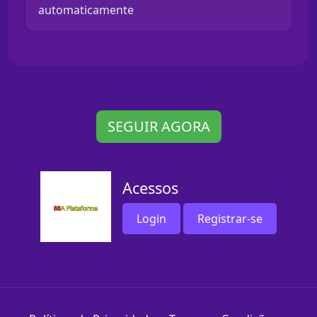
automaticamente
SEGUIR AGORA
Acessos
Login
Registrar-se