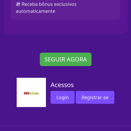
🎁 Receba bônus exclusivos
automaticamente
SEGUIR AGORA
Acessos
Login
Registrar-se