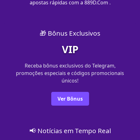
apostas rápidas com a 889D.Com .
🎁 Bônus Exclusivos
VIP
Receba bônus exclusivos do Telegram,
promoções especiais e códigos promocionais
únicos!
Ver Bônus
📢 Notícias em Tempo Real