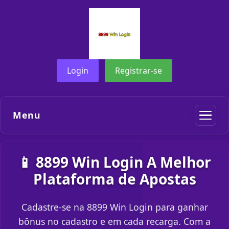
Login
Registrar-se
Menu
📱 8899 Win Login A Melhor
Plataforma de Apostas
Cadastre-se na 8899 Win Login para ganhar
bônus no cadastro e em cada recarga. Com a