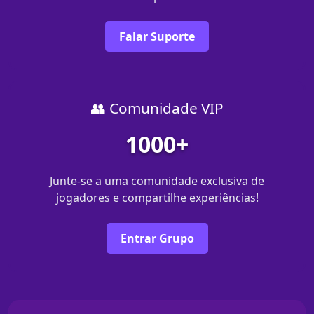
Falar Suporte
👥 Comunidade VIP
1000+
Junte-se a uma comunidade exclusiva de
jogadores e compartilhe experiências!
Entrar Grupo