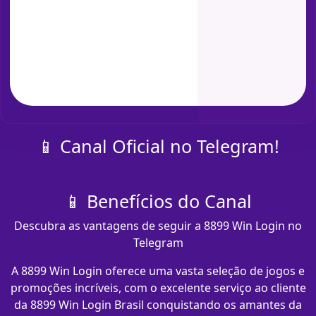
📱 Canal Oficial no Telegram!
📱 Benefícios do Canal
Descubra as vantagens de seguir a 8899 Win Login no
Telegram
A 8899 Win Login oferece uma vasta seleção de jogos e
promoções incríveis, com o excelente serviço ao cliente
da 8899 Win Login Brasil conquistando os amantes da