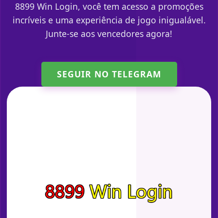
8899 Win Login, você tem acesso a promoções
incríveis e uma experiência de jogo inigualável.
Junte-se aos vencedores agora!
SEGUIR NO TELEGRAM