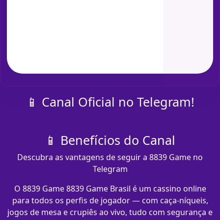
📱 Canal Oficial no Telegram!
📱 Benefícios do Canal
Descubra as vantagens de seguir a 8839 Game no
Telegram
O 8839 Game 8839 Game Brasil é um cassino online
para todos os perfis de jogador — com caça-níqueis,
jogos de mesa e crupiês ao vivo, tudo com segurança e