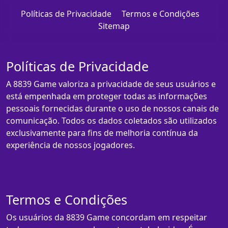
Políticas de Privacidade
Termos e Condições
Sitemap
Políticas de Privacidade
A 8839 Game valoriza a privacidade de seus usuários e
está empenhada em proteger todas as informações
pessoais fornecidas durante o uso de nossos canais de
comunicação. Todos os dados coletados são utilizados
exclusivamente para fins de melhoria contínua da
experiência de nossos jogadores.
Termos e Condições
Os usuários da 8839 Game concordam em respeitar