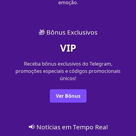
emoção.
🎁 Bônus Exclusivos
VIP
Receba bônus exclusivos do Telegram,
promoções especiais e códigos promocionais
únicos!
Ver Bônus
📢 Notícias em Tempo Real