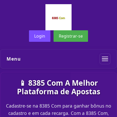
Login
Registrar-se
Menu
📱 8385 Com A Melhor
Plataforma de Apostas
Cadastre-se na 8385 Com para ganhar bônus no
cadastro e em cada recarga. Com a 8385 Com,