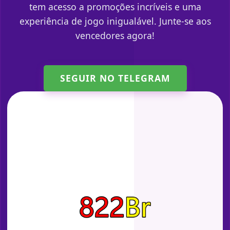
tem acesso a promoções incríveis e uma
experiência de jogo inigualável. Junte-se aos
vencedores agora!
SEGUIR NO TELEGRAM