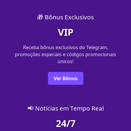
🎁 Bônus Exclusivos
VIP
Receba bônus exclusivos do Telegram,
promoções especiais e códigos promocionais
únicos!
Ver Bônus
📢 Notícias em Tempo Real
24/7