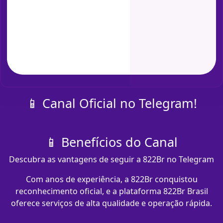
📱 Canal Oficial no Telegram!
📱 Benefícios do Canal
Descubra as vantagens de seguir a 822Br no Telegram
Com anos de experiência, a 822Br conquistou
reconhecimento oficial, e a plataforma 822Br Brasil
oferece serviços de alta qualidade e operação rápida.