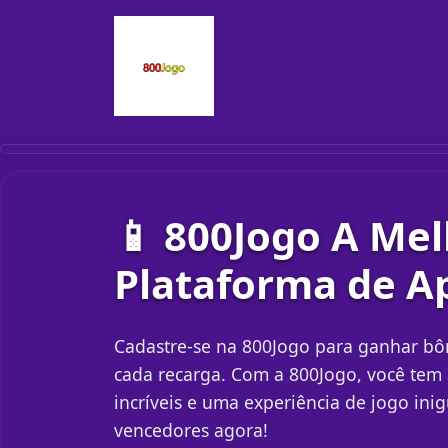
📱 800Jogo A Me
Plataforma de A
Cadastre-se na 800Jogo para ganhar bô
cada recarga. Com a 800Jogo, você tem
incríveis e uma experiência de jogo inig
vencedores agora!