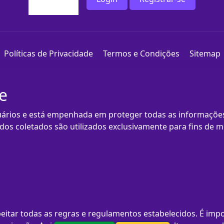
Políticas de Privacidade
Termos e Condições
Sitemap
de
suários e está empenhada em proteger todas as informaçõe
os coletados são utilizados exclusivamente para fins de m
tar todas as regras e regulamentos estabelecidos. É impo