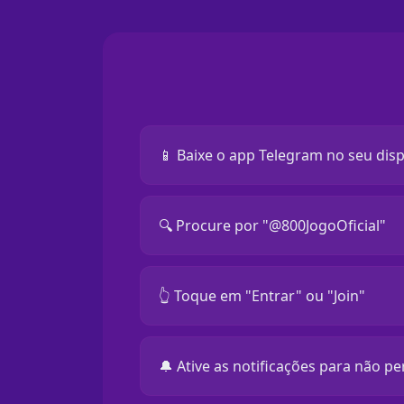
📱 Baixe o app Telegram no seu disp
🔍 Procure por "@800JogoOficial"
👆 Toque em "Entrar" ou "Join"
🔔 Ative as notificações para não p