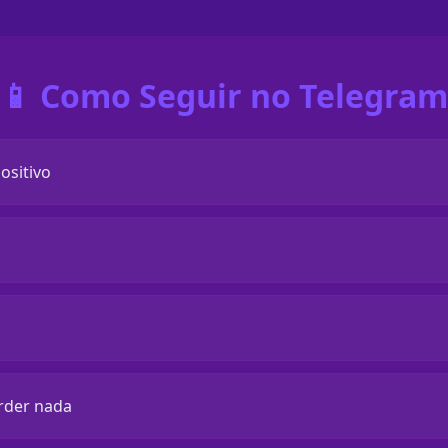
📱 Como Seguir no Telegram
ositivo
erder nada