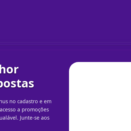
lhor
postas
nus no cadastro e em
 acesso a promoções
ualável. Junte-se aos