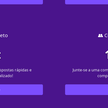
reto
👥 
t
espostas rápidas e
Junte-se a uma com
lizado!
compa
e