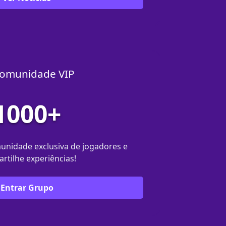
Comunidade VIP
1000+
unidade exclusiva de jogadores e
rtilhe experiências!
Entrar Grupo