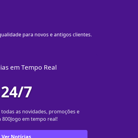
ualidade para novos e antigos clientes.
cias em Tempo Real
24/7
e todas as novidades, promoções e
a 800Jogo em tempo real!
Ver Notícias