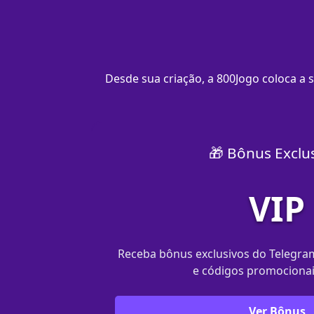
Desde sua criação, a 800Jogo coloca a 
🎁 Bônus Exclu
VIP
Receba bônus exclusivos do Telegra
e códigos promocionai
Ver Bônus