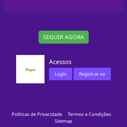
SEGUIR AGORA
Acessos
Login
Registrar-se
Políticas de Privacidade
Termos e Condições
Sitemap