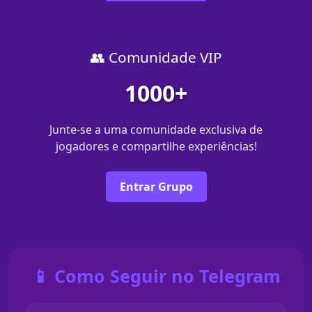
👥 Comunidade VIP
1000+
Junte-se a uma comunidade exclusiva de
jogadores e compartilhe experiências!
Entrar Grupo
📱 Como Seguir no Telegram