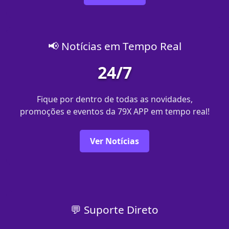
📢 Notícias em Tempo Real
24/7
Fique por dentro de todas as novidades,
promoções e eventos da 79X APP em tempo real!
Ver Notícias
💬 Suporte Direto