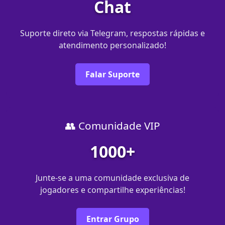
Chat
Suporte direto via Telegram, respostas rápidas e
atendimento personalizado!
Falar Suporte
👥 Comunidade VIP
1000+
Junte-se a uma comunidade exclusiva de
jogadores e compartilhe experiências!
Entrar Grupo