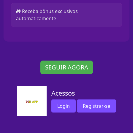
🎁 Receba bônus exclusivos
automaticamente
SEGUIR AGORA
Acessos
Login
Registrar-se