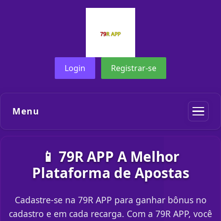
Login
Registrar-se
Menu
📱 79R APP A Melhor
Plataforma de Apostas
Cadastre-se na 79R APP para ganhar bônus no
cadastro e em cada recarga. Com a 79R APP, você