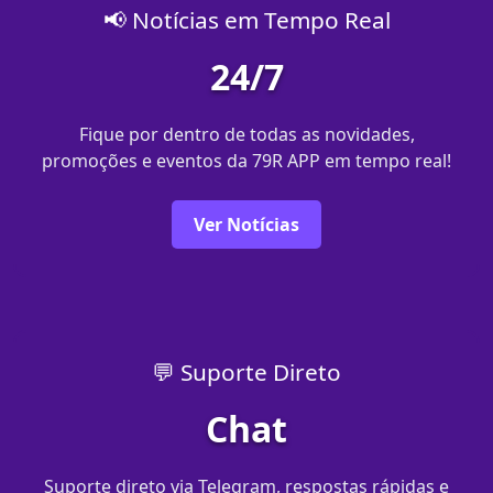
📢 Notícias em Tempo Real
24/7
Fique por dentro de todas as novidades,
promoções e eventos da 79R APP em tempo real!
Ver Notícias
💬 Suporte Direto
Chat
Suporte direto via Telegram, respostas rápidas e