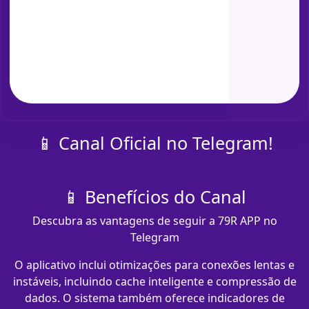
📱 Canal Oficial no Telegram!
📱 Benefícios do Canal
Descubra as vantagens de seguir a 79R APP no
Telegram
O aplicativo inclui otimizações para conexões lentas e
instáveis, incluindo cache inteligente e compressão de
dados. O sistema também oferece indicadores de