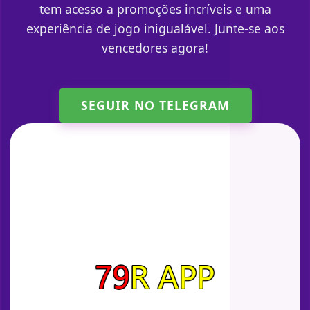
tem acesso a promoções incríveis e uma
experiência de jogo inigualável. Junte-se aos
vencedores agora!
SEGUIR NO TELEGRAM