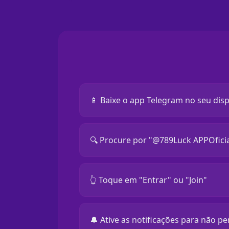
📱 Baixe o app Telegram no seu disp
🔍 Procure por "@789Luck APPOficia
👆 Toque em "Entrar" ou "Join"
🔔 Ative as notificações para não p