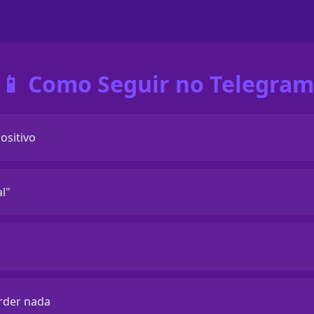
📱 Como Seguir no Telegram
ositivo
l"
erder nada