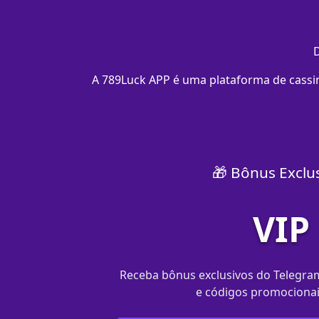
A 789Luck APP é uma plataforma de cassin
🎁 Bônus Exclu
VIP
Receba bônus exclusivos do Telegra
e códigos promocionai