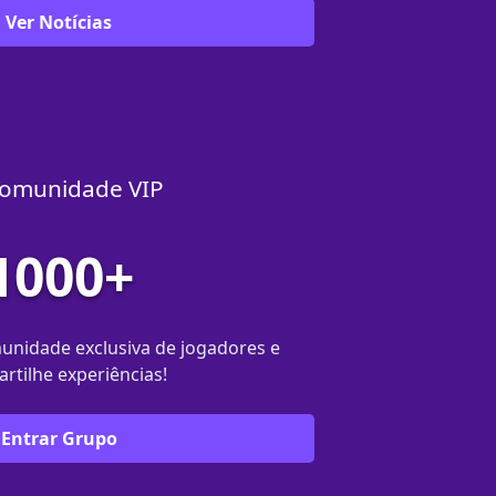
Ver Notícias
Comunidade VIP
1000+
unidade exclusiva de jogadores e
rtilhe experiências!
Entrar Grupo