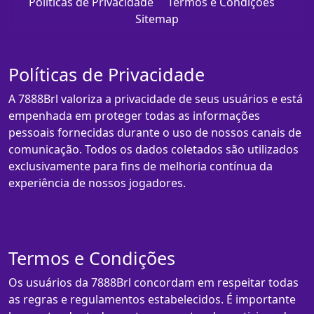
Políticas de Privacidade
Termos e Condições
Sitemap
Políticas de Privacidade
A 7888Brl valoriza a privacidade de seus usuários e está
empenhada em proteger todas as informações
pessoais fornecidas durante o uso de nossos canais de
comunicação. Todos os dados coletados são utilizados
exclusivamente para fins de melhoria contínua da
experiência de nossos jogadores.
Termos e Condições
Os usuários da 7888Brl concordam em respeitar todas
as regras e regulamentos estabelecidos. É importante