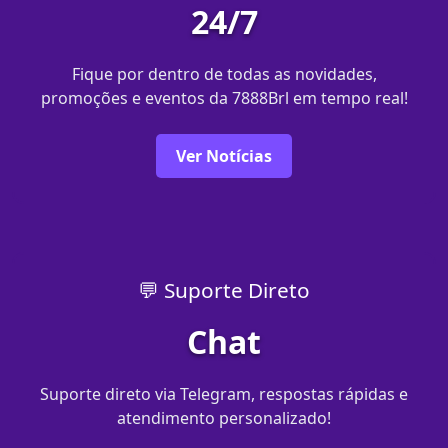
24/7
Fique por dentro de todas as novidades,
promoções e eventos da 7888Brl em tempo real!
Ver Notícias
💬 Suporte Direto
Chat
Suporte direto via Telegram, respostas rápidas e
atendimento personalizado!