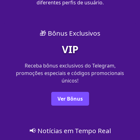
diferentes perfis de usuário.
🎁 Bônus Exclusivos
VIP
Receba bônus exclusivos do Telegram,
promoções especiais e códigos promocionais
únicos!
Ver Bônus
📢 Notícias em Tempo Real