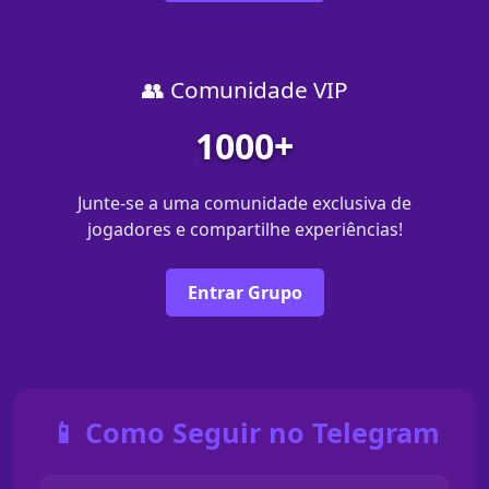
👥 Comunidade VIP
1000+
Junte-se a uma comunidade exclusiva de
jogadores e compartilhe experiências!
Entrar Grupo
📱 Como Seguir no Telegram