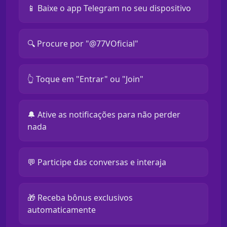
📱 Baixe o app Telegram no seu dispositivo
🔍 Procure por "@77VOficial"
👆 Toque em "Entrar" ou "Join"
🔔 Ative as notificações para não perder
nada
💬 Participe das conversas e interaja
🎁 Receba bônus exclusivos
automaticamente