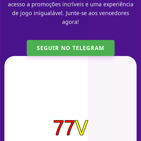
acesso a promoções incríveis e uma experiência
de jogo inigualável. Junte-se aos vencedores
agora!
SEGUIR NO TELEGRAM