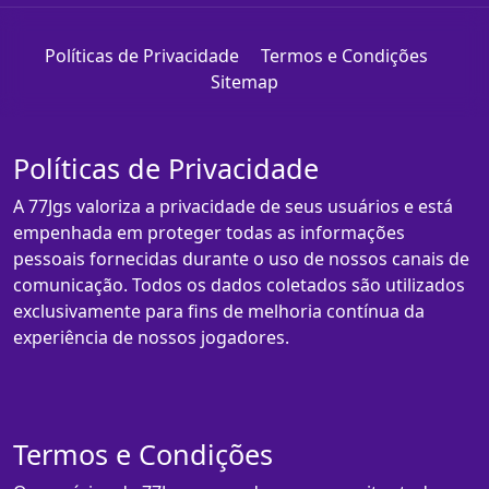
Políticas de Privacidade
Termos e Condições
Sitemap
Políticas de Privacidade
A 77Jgs valoriza a privacidade de seus usuários e está
empenhada em proteger todas as informações
pessoais fornecidas durante o uso de nossos canais de
comunicação. Todos os dados coletados são utilizados
exclusivamente para fins de melhoria contínua da
experiência de nossos jogadores.
Termos e Condições