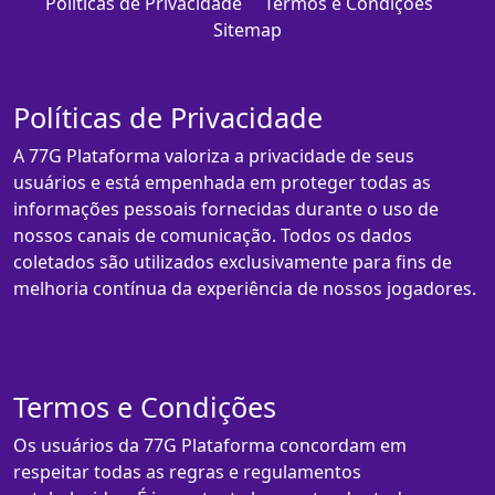
Políticas de Privacidade
Termos e Condições
Sitemap
Políticas de Privacidade
A 77G Plataforma valoriza a privacidade de seus
usuários e está empenhada em proteger todas as
informações pessoais fornecidas durante o uso de
nossos canais de comunicação. Todos os dados
coletados são utilizados exclusivamente para fins de
melhoria contínua da experiência de nossos jogadores.
Termos e Condições
Os usuários da 77G Plataforma concordam em
respeitar todas as regras e regulamentos