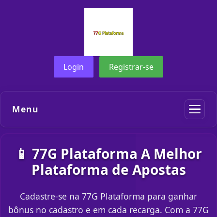
Login
Registrar-se
Menu
📱 77G Plataforma A Melhor
Plataforma de Apostas
Cadastre-se na 77G Plataforma para ganhar
bônus no cadastro e em cada recarga. Com a 77G