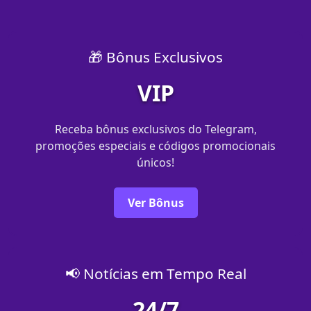
🎁 Bônus Exclusivos
VIP
Receba bônus exclusivos do Telegram,
promoções especiais e códigos promocionais
únicos!
Ver Bônus
📢 Notícias em Tempo Real
24/7