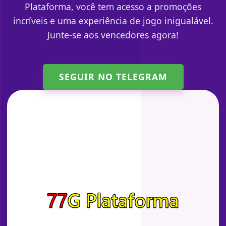
Plataforma, você tem acesso a promoções
incríveis e uma experiência de jogo inigualável.
Junte-se aos vencedores agora!
SEGUIR NO TELEGRAM