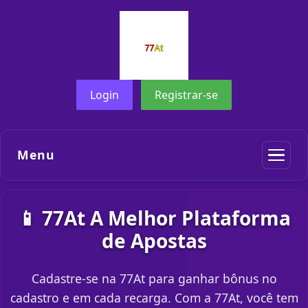
Login
Registrar-se
Menu
📱 77At A Melhor Plataforma
de Apostas
Cadastre-se na 77At para ganhar bônus no
cadastro e em cada recarga. Com a 77At, você tem