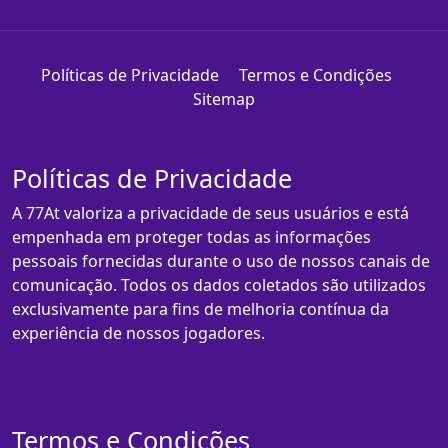
Políticas de Privacidade
Termos e Condições
Sitemap
Políticas de Privacidade
A 77At valoriza a privacidade de seus usuários e está
empenhada em proteger todas as informações
pessoais fornecidas durante o uso de nossos canais de
comunicação. Todos os dados coletados são utilizados
exclusivamente para fins de melhoria contínua da
experiência de nossos jogadores.
Termos e Condições