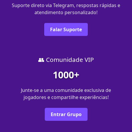
Suporte direto via Telegram, respostas rápidas e
atendimento personalizado!
Falar Suporte
👥 Comunidade VIP
1000+
Junte-se a uma comunidade exclusiva de
jogadores e compartilhe experiências!
Entrar Grupo