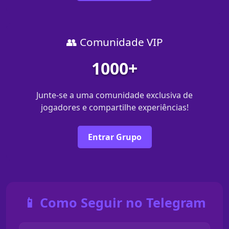
👥 Comunidade VIP
1000+
Junte-se a uma comunidade exclusiva de
jogadores e compartilhe experiências!
Entrar Grupo
📱 Como Seguir no Telegram