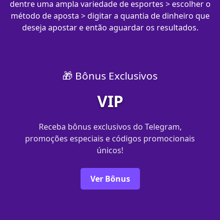
dentre uma ampla variedade de esportes > escolher o
método de aposta > digitar a quantia de dinheiro que
deseja apostar e então aguardar os resultados.
🎁 Bônus Exclusivos
VIP
Receba bônus exclusivos do Telegram,
promoções especiais e códigos promocionais
únicos!
Ver Bônus