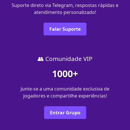
Suporte direto via Telegram, respostas rápidas e
atendimento personalizado!
Falar Suporte
👥 Comunidade VIP
1000+
Junte-se a uma comunidade exclusiva de
jogadores e compartilhe experiências!
Entrar Grupo