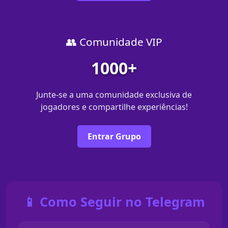
👥 Comunidade VIP
1000+
Junte-se a uma comunidade exclusiva de
jogadores e compartilhe experiências!
Entrar Grupo
📱 Como Seguir no Telegram