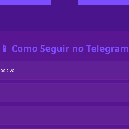
📱 Como Seguir no Telegram
ositivo