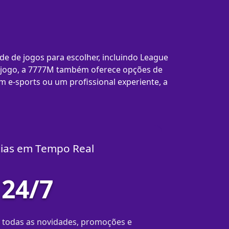
 de jogos para escolher, incluindo League
ré-jogo, a 7777M também oferece opções de
m e-sports ou um profissional experiente, a
cias em Tempo Real
24/7
e todas as novidades, promoções e