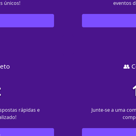
s únicos!
eventos d
reto
👥 
t
espostas rápidas e
Junte-se a uma com
lizado!
compa
e