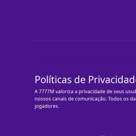
Políticas de Privacida
A 7777M valoriza a privacidade de seus us
nossos canais de comunicação. Todos os dad
jogadores.