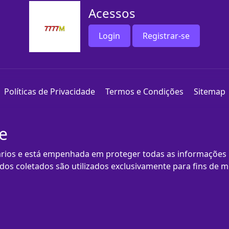
Acessos
Login
Registrar-se
Políticas de Privacidade
Termos e Condições
Sitemap
de
uários e está empenhada em proteger todas as informações 
os coletados são utilizados exclusivamente para fins de m