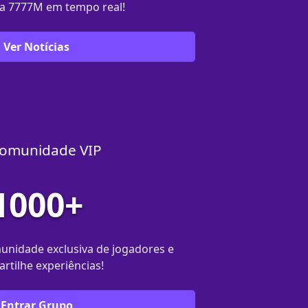
a 7777M em tempo real!
Ver Notícias
Comunidade VIP
1000+
unidade exclusiva de jogadores e
rtilhe experiências!
Entrar Grupo