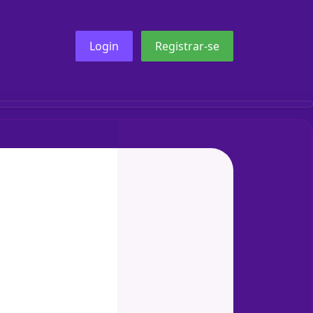
Login
Registrar-se