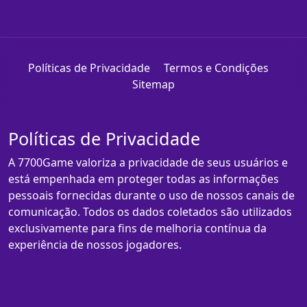
Políticas de Privacidade
Termos e Condições
Sitemap
Políticas de Privacidade
A 7700Game valoriza a privacidade de seus usuários e
está empenhada em proteger todas as informações
pessoais fornecidas durante o uso de nossos canais de
comunicação. Todos os dados coletados são utilizados
exclusivamente para fins de melhoria contínua da
experiência de nossos jogadores.