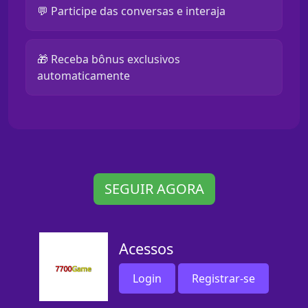
💬 Participe das conversas e interaja
🎁 Receba bônus exclusivos
automaticamente
SEGUIR AGORA
Acessos
Login
Registrar-se