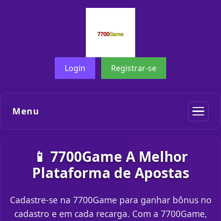
Login
Registrar-se
Menu
📱 7700Game A Melhor
Plataforma de Apostas
Cadastre-se na 7700Game para ganhar bônus no
cadastro e em cada recarga. Com a 7700Game,