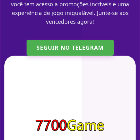
você tem acesso a promoções incríveis e uma
experiência de jogo inigualável. Junte-se aos
vencedores agora!
SEGUIR NO TELEGRAM