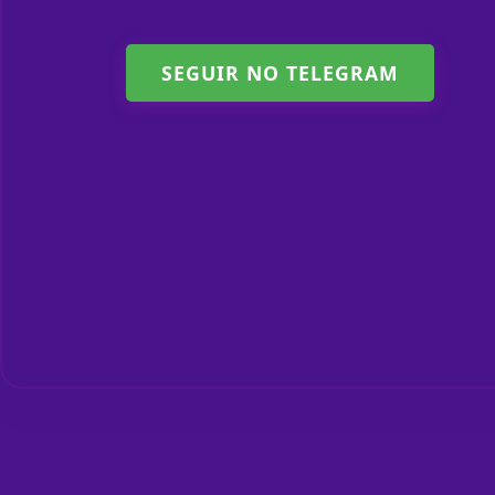
SEGUIR NO TELEGRAM