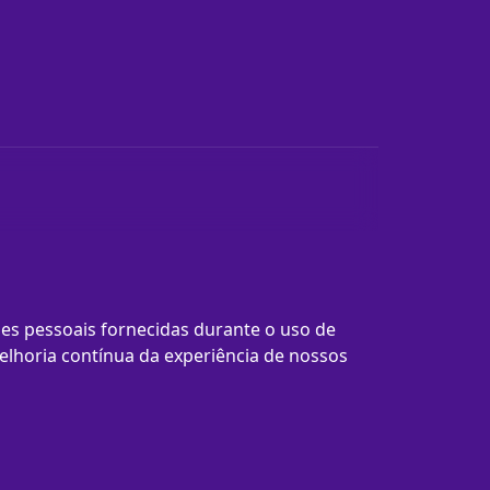
es pessoais fornecidas durante o uso de
elhoria contínua da experiência de nossos