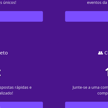
s únicos!
eventos da
reto
👥 
t
espostas rápidas e
Junte-se a uma com
lizado!
compa
e