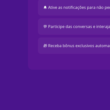
🔔 Ative as notificações para não p
💬 Participe das conversas e interaj
🎁 Receba bônus exclusivos autom