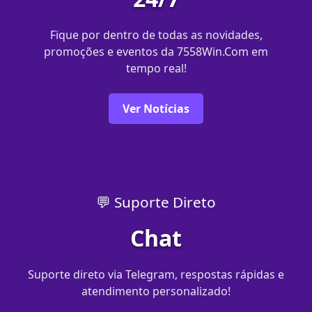
Fique por dentro de todas as novidades,
promoções e eventos da 7558Win.Com em
tempo real!
Ver Notícias
💬 Suporte Direto
Chat
Suporte direto via Telegram, respostas rápidas e
atendimento personalizado!