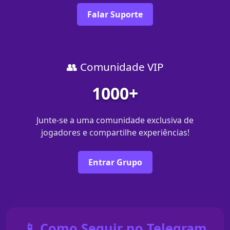
Falar Suporte
👥 Comunidade VIP
1000+
Junte-se a uma comunidade exclusiva de
jogadores e compartilhe experiências!
Entrar Grupo
📱 Como Seguir no Telegram