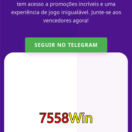
tem acesso a promoções incríveis e uma
experiência de jogo inigualável. Junte-se aos
vencedores agora!
SEGUIR NO TELEGRAM