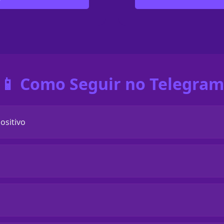
📱 Como Seguir no Telegram
ositivo