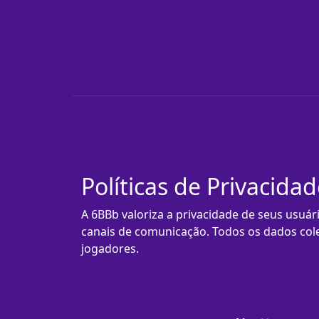
Políticas de Privacida
A 6BBb valoriza a privacidade de seus usuá
canais de comunicação. Todos os dados cole
jogadores.