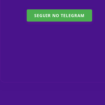
SEGUIR NO TELEGRAM