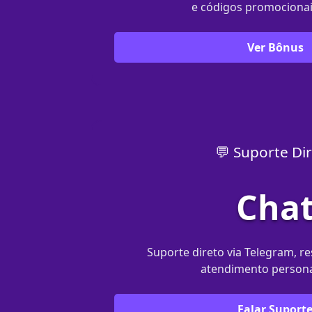
e códigos promocionai
Ver Bônus
💬 Suporte Di
Cha
Suporte direto via Telegram, r
atendimento persona
Falar Suport