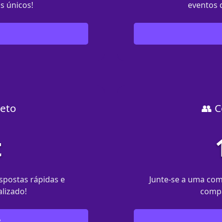
s únicos!
eventos 
reto
👥 
t
espostas rápidas e
Junte-se a uma com
lizado!
compa
e