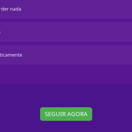
erder nada
a
aticamente
SEGUIR AGORA