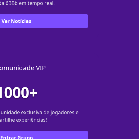
da 6BBb em tempo real!
Ver Notícias
Comunidade VIP
1000+
unidade exclusiva de jogadores e
rtilhe experiências!
Entrar Grupo