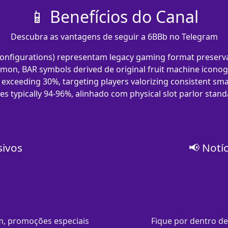
📱 Benefícios do Canal
Descubra as vantagens de seguir a 6BBb no Telegram
ne configurations) representam legacy gaming format preser
mon, BAR symbols derived de original fruit machine iconog
s exceeding 30%, targeting players valorizing consistent sma
es typically 94-96%, alinhado com physical slot parlor stand
sivos
📢 Notí
m, promoções especiais
Fique por dentro d