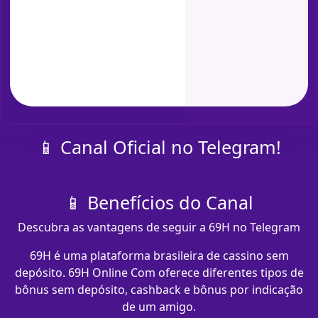
📱 Canal Oficial no Telegram!
📱 Benefícios do Canal
Descubra as vantagens de seguir a 69H no Telegram
69H é uma plataforma brasileira de cassino sem
depósito. 69H Online Com oferece diferentes tipos de
bônus sem depósito, cashback e bônus por indicação
de um amigo.