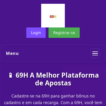
Login
Registrar-se
Menu
📱 69H A Melhor Plataforma
de Apostas
Cadastre-se na 69H para ganhar bônus no
cadastro e em cada recarga. Com a 69H, você tem