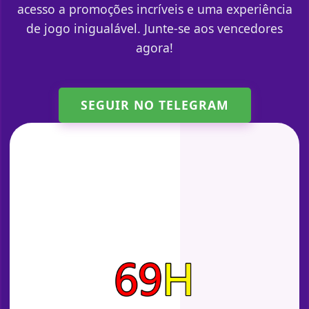
acesso a promoções incríveis e uma experiência
de jogo inigualável. Junte-se aos vencedores
agora!
SEGUIR NO TELEGRAM