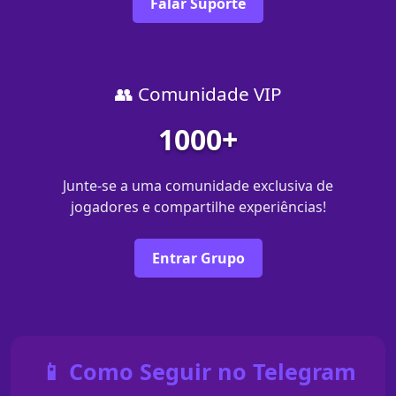
Falar Suporte
👥 Comunidade VIP
1000+
Junte-se a uma comunidade exclusiva de
jogadores e compartilhe experiências!
Entrar Grupo
📱 Como Seguir no Telegram