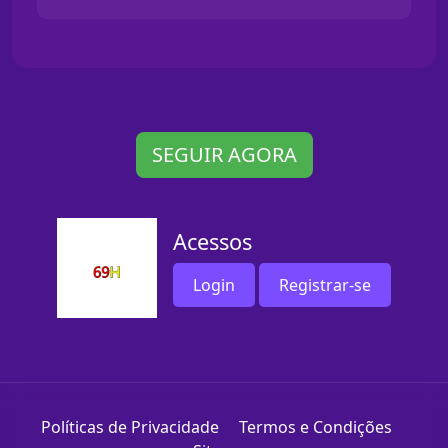
SEGUIR AGORA
Acessos
Login
Registrar-se
Políticas de Privacidade
Termos e Condições