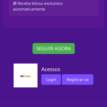
🎁 Receba bônus exclusivos
automaticamente
SEGUIR AGORA
Acessos
Login
Registrar-se