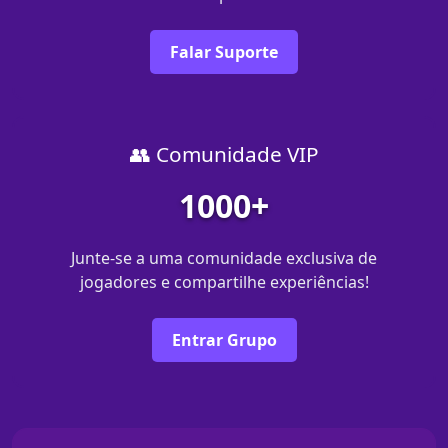
Falar Suporte
👥 Comunidade VIP
1000+
Junte-se a uma comunidade exclusiva de
jogadores e compartilhe experiências!
Entrar Grupo