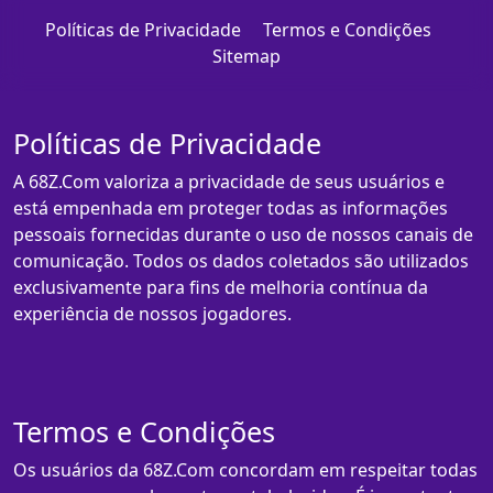
Políticas de Privacidade
Termos e Condições
Sitemap
Políticas de Privacidade
A 68Z.Com valoriza a privacidade de seus usuários e
está empenhada em proteger todas as informações
pessoais fornecidas durante o uso de nossos canais de
comunicação. Todos os dados coletados são utilizados
exclusivamente para fins de melhoria contínua da
experiência de nossos jogadores.
Termos e Condições
Os usuários da 68Z.Com concordam em respeitar todas