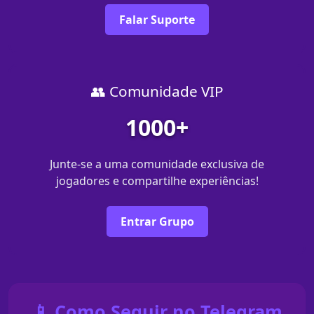
Falar Suporte
👥 Comunidade VIP
1000+
Junte-se a uma comunidade exclusiva de
jogadores e compartilhe experiências!
Entrar Grupo
📱 Como Seguir no Telegram