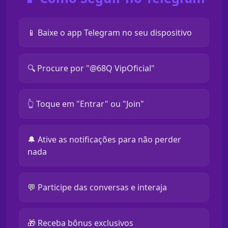
📱 Baixe o app Telegram no seu dispositivo
🔍 Procure por "@68Q VipOficial"
👆 Toque em "Entrar" ou "Join"
🔔 Ative as notificações para não perder
nada
💬 Participe das conversas e interaja
🎁 Receba bônus exclusivos