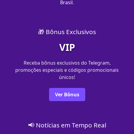
Brasil.
🎁 Bônus Exclusivos
VIP
Receba bônus exclusivos do Telegram,
promoções especiais e códigos promocionais
únicos!
Ver Bônus
📢 Notícias em Tempo Real