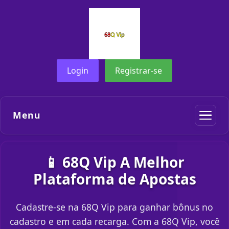
Login
Registrar-se
Menu
📱 68Q Vip A Melhor
Plataforma de Apostas
Cadastre-se na 68Q Vip para ganhar bônus no
cadastro e em cada recarga. Com a 68Q Vip, você