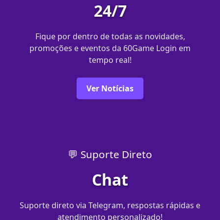
24/7
Fique por dentro de todas as novidades,
promoções e eventos da 60Game Login em
tempo real!
Ver Notícias
💬 Suporte Direto
Chat
Suporte direto via Telegram, respostas rápidas e
atendimento personalizado!