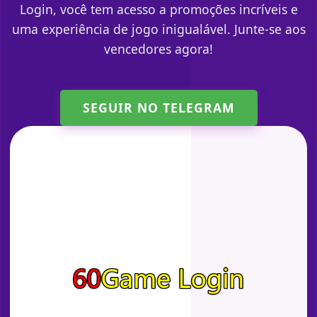
Login, você tem acesso a promoções incríveis e
uma experiência de jogo inigualável. Junte-se aos
vencedores agora!
SEGUIR NO TELEGRAM