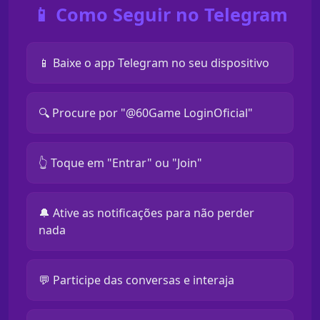
📱 Como Seguir no Telegram
📱 Baixe o app Telegram no seu dispositivo
🔍 Procure por "@60Game LoginOficial"
👆 Toque em "Entrar" ou "Join"
🔔 Ative as notificações para não perder
nada
💬 Participe das conversas e interaja