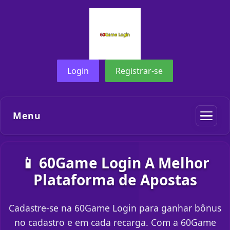
Login
Registrar-se
Menu
📱 60Game Login A Melhor
Plataforma de Apostas
Cadastre-se na 60Game Login para ganhar bônus
no cadastro e em cada recarga. Com a 60Game