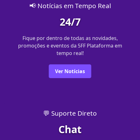
📢 Notícias em Tempo Real
24/7
Fique por dentro de todas as novidades,
promoções e eventos da 5FF Plataforma em
tempo real!
Ver Notícias
💬 Suporte Direto
Chat