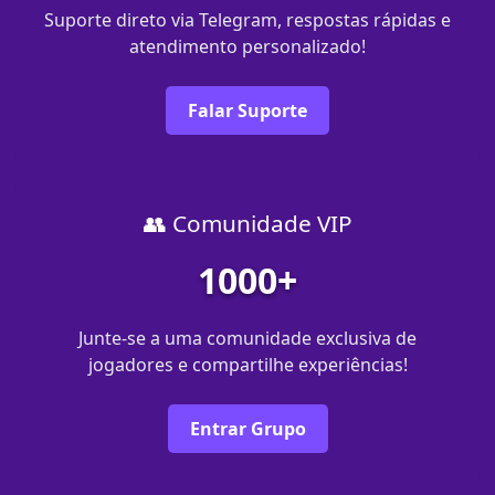
Suporte direto via Telegram, respostas rápidas e
atendimento personalizado!
Falar Suporte
👥 Comunidade VIP
1000+
Junte-se a uma comunidade exclusiva de
jogadores e compartilhe experiências!
Entrar Grupo