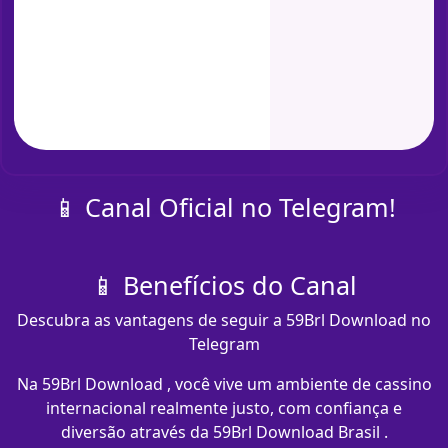
📱 Canal Oficial no Telegram!
📱 Benefícios do Canal
Descubra as vantagens de seguir a 59Brl Download no
Telegram
Na 59Brl Download , você vive um ambiente de cassino
internacional realmente justo, com confiança e
diversão através da 59Brl Download Brasil .