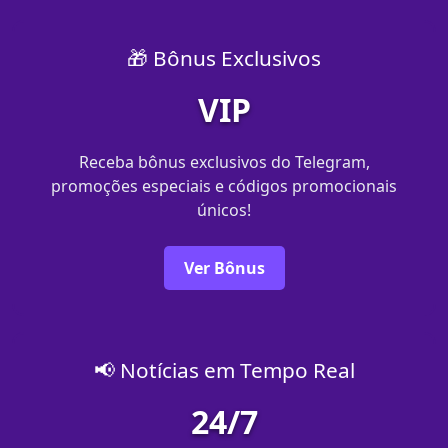
🎁 Bônus Exclusivos
VIP
Receba bônus exclusivos do Telegram,
promoções especiais e códigos promocionais
únicos!
Ver Bônus
📢 Notícias em Tempo Real
24/7