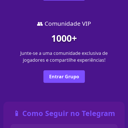
👥 Comunidade VIP
1000+
Junte-se a uma comunidade exclusiva de
jogadores e compartilhe experiências!
Entrar Grupo
📱 Como Seguir no Telegram