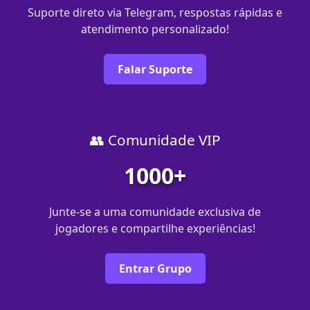
Suporte direto via Telegram, respostas rápidas e
atendimento personalizado!
Falar Suporte
👥 Comunidade VIP
1000+
Junte-se a uma comunidade exclusiva de
jogadores e compartilhe experiências!
Entrar Grupo