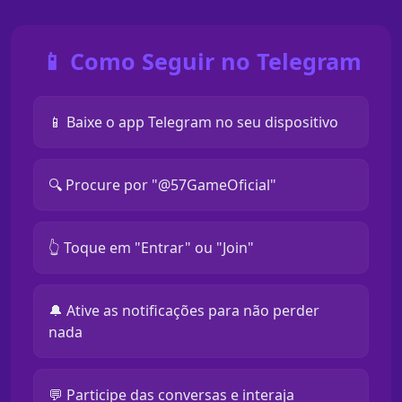
📱 Como Seguir no Telegram
📱 Baixe o app Telegram no seu dispositivo
🔍 Procure por "@57GameOficial"
👆 Toque em "Entrar" ou "Join"
🔔 Ative as notificações para não perder
nada
💬 Participe das conversas e interaja