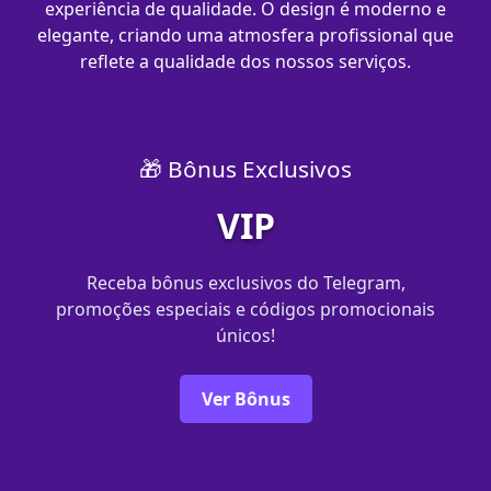
experiência de qualidade. O design é moderno e
elegante, criando uma atmosfera profissional que
reflete a qualidade dos nossos serviços.
🎁 Bônus Exclusivos
VIP
Receba bônus exclusivos do Telegram,
promoções especiais e códigos promocionais
únicos!
Ver Bônus