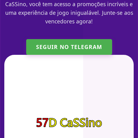
CaSSino, você tem acesso a promoções incríveis e
uma experiência de jogo inigualável. Junte-se aos
vencedores agora!
SEGUIR NO TELEGRAM