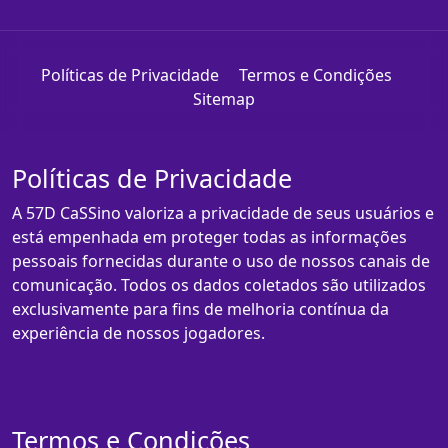
Políticas de Privacidade
Termos e Condições
Sitemap
Políticas de Privacidade
A 57D CaSSino valoriza a privacidade de seus usuários e
está empenhada em proteger todas as informações
pessoais fornecidas durante o uso de nossos canais de
comunicação. Todos os dados coletados são utilizados
exclusivamente para fins de melhoria contínua da
experiência de nossos jogadores.
Termos e Condições