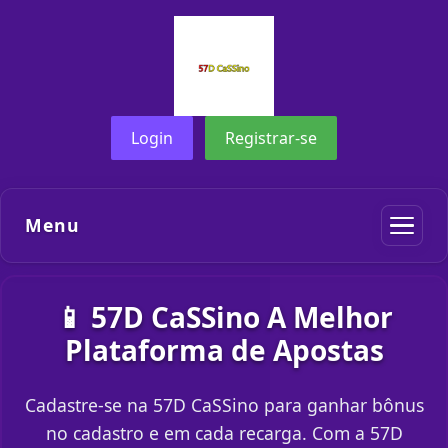
Login
Registrar-se
Menu
📱 57D CaSSino A Melhor
Plataforma de Apostas
Cadastre-se na 57D CaSSino para ganhar bônus
no cadastro e em cada recarga. Com a 57D