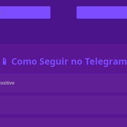
e
📱 Como Seguir no Telegram
ositivo