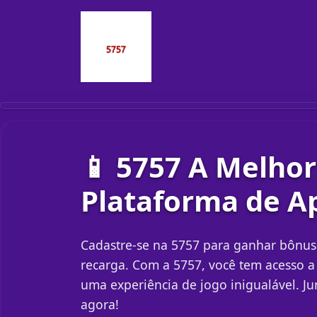
📱 5757 A Melhor
Plataforma de A
Cadastre-se na 5757 para ganhar bônus
recarga. Com a 5757, você tem acesso a
uma experiência de jogo inigualável. J
agora!