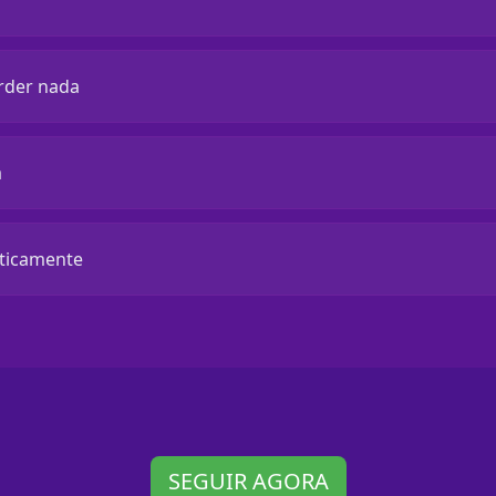
erder nada
a
aticamente
SEGUIR AGORA