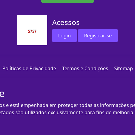
Acessos
Login
Registrar-se
Políticas de Privacidade
Termos e Condições
Sitemap
de
rios e está empenhada em proteger todas as informações p
tados são utilizados exclusivamente para fins de melhoria