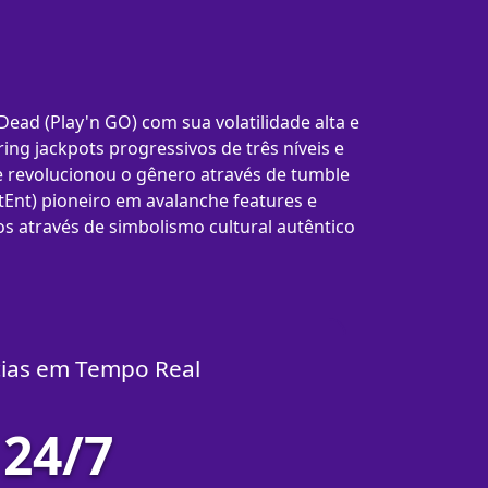
ead (Play'n GO) com sua volatilidade alta e
ng jackpots progressivos de três níveis e
 revolucionou o gênero através de tumble
tEnt) pioneiro em avalanche features e
os através de simbolismo cultural autêntico
cias em Tempo Real
24/7