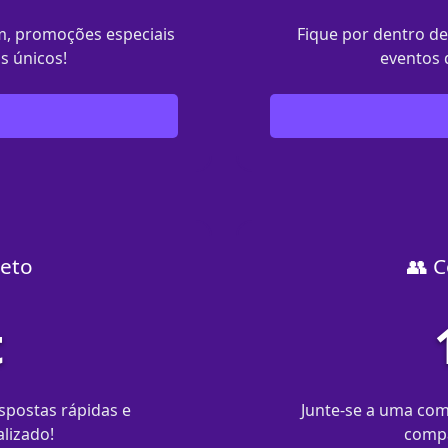
m, promoções especiais
Fique por dentro d
s únicos!
eventos 
reto
👥 
t
espostas rápidas e
Junte-se a uma com
lizado!
compa