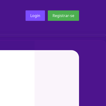
Login
Registrar-se