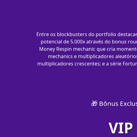
Entre os blockbusters do portfolio destaca
potencial de 5.000x através do bonus rou
Money Respin mechanic que cria momentos
mechanics e multiplicadores aleatório
multiplicadores crescentes; e a série Fort
🎁 Bônus Exclu
VIP