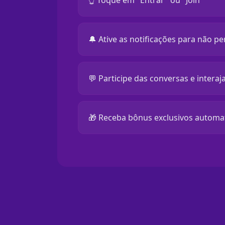
👆 Toque em "Entrar" ou "Join"
🔔 Ative as notificações para não p
💬 Participe das conversas e interaj
🎁 Receba bônus exclusivos autom