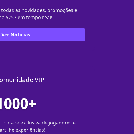
e todas as novidades, promoções e
da 5757 em tempo real!
Ver Notícias
Comunidade VIP
1000+
unidade exclusiva de jogadores e
rtilhe experiências!