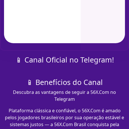
📱 Canal Oficial no Telegram!
📱 Benefícios do Canal
Descubra as vantagens de seguir a 56X.Com no
Telegram
Plataforma clássica e confiável, o 56X.Com é amado
pelos jogadores brasileiros por sua operação estável e
sistemas justos — a 56X.Com Brasil conquista pela