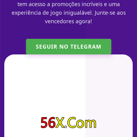
tem acesso a promoções incríveis e uma
experiência de jogo inigualável. Junte-se aos
vencedores agora!
SEGUIR NO TELEGRAM