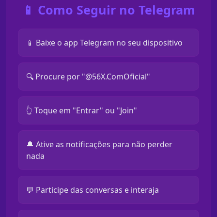
📱 Como Seguir no Telegram
📱 Baixe o app Telegram no seu dispositivo
🔍 Procure por "@56X.ComOficial"
👆 Toque em "Entrar" ou "Join"
🔔 Ative as notificações para não perder
nada
💬 Participe das conversas e interaja