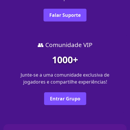
Falar Suporte
👥 Comunidade VIP
1000+
Junte-se a uma comunidade exclusiva de
jogadores e compartilhe experiências!
Entrar Grupo