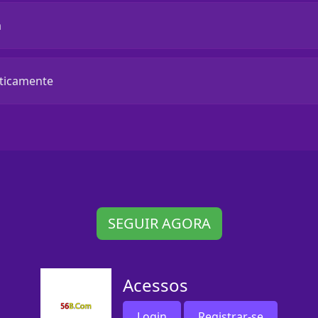
a
aticamente
SEGUIR AGORA
Acessos
Login
Registrar-se