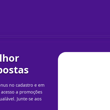
lhor
postas
ônus no cadastro e em
m acesso a promoções
ualável. Junte-se aos