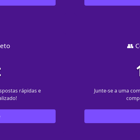
reto
👥 
t
espostas rápidas e
Junte-se a uma com
lizado!
compa
e