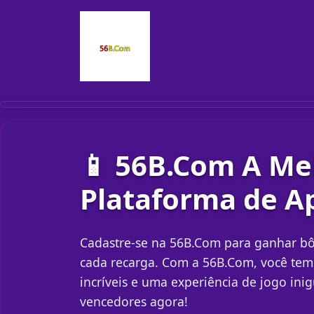
📱 56B.Com A Me
Plataforma de A
Cadastre-se na 56B.Com para ganhar b
cada recarga. Com a 56B.Com, você te
incríveis e uma experiência de jogo inig
vencedores agora!