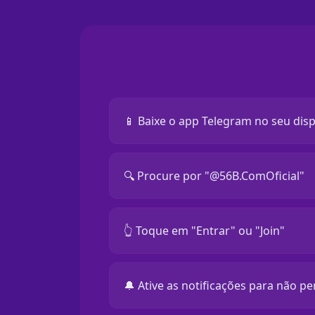
📱 Baixe o app Telegram no seu disp
🔍 Procure por "@56B.ComOficial"
👆 Toque em "Entrar" ou "Join"
🔔 Ative as notificações para não p