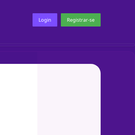
Login
Registrar-se