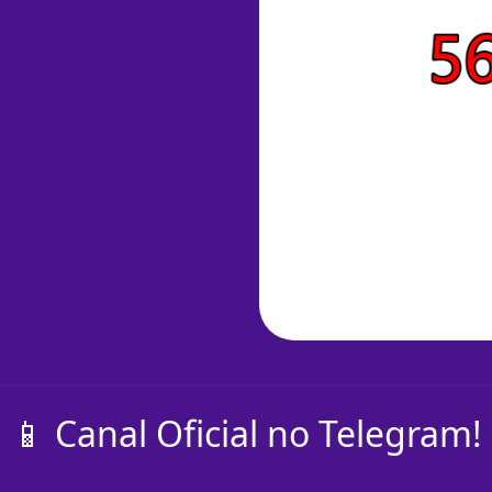
📱 Canal Oficial no Telegram!