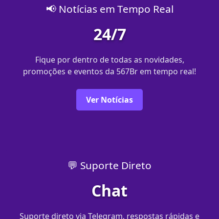
📢 Notícias em Tempo Real
24/7
Fique por dentro de todas as novidades,
promoções e eventos da 567Br em tempo real!
Ver Notícias
💬 Suporte Direto
Chat
Suporte direto via Telegram, respostas rápidas e