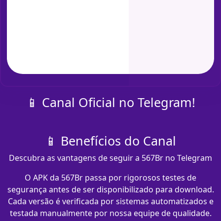
📱 Canal Oficial no Telegram!
📱 Benefícios do Canal
Descubra as vantagens de seguir a 567Br no Telegram
O APK da 567Br passa por rigorosos testes de
segurança antes de ser disponibilizado para download.
Cada versão é verificada por sistemas automatizados e
testada manualmente por nossa equipe de qualidade.