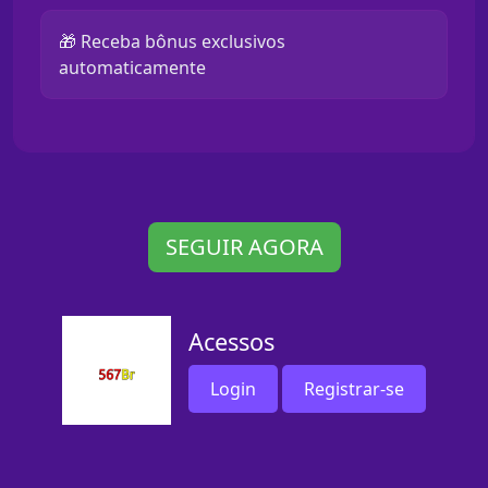
🎁 Receba bônus exclusivos
automaticamente
SEGUIR AGORA
Acessos
Login
Registrar-se