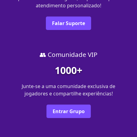
atendimento personalizado!
Falar Suporte
👥 Comunidade VIP
1000+
Junte-se a uma comunidade exclusiva de
jogadores e compartilhe experiências!
Entrar Grupo