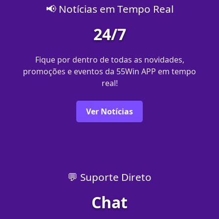
📢 Notícias em Tempo Real
24/7
Fique por dentro de todas as novidades,
promoções e eventos da 55Win APP em tempo
real!
Ver Notícias
💬 Suporte Direto
Chat