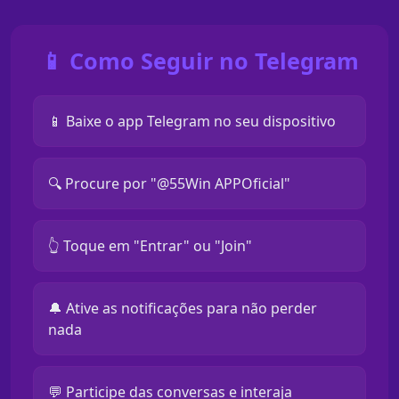
📱 Como Seguir no Telegram
📱 Baixe o app Telegram no seu dispositivo
🔍 Procure por "@55Win APPOficial"
👆 Toque em "Entrar" ou "Join"
🔔 Ative as notificações para não perder
nada
💬 Participe das conversas e interaja