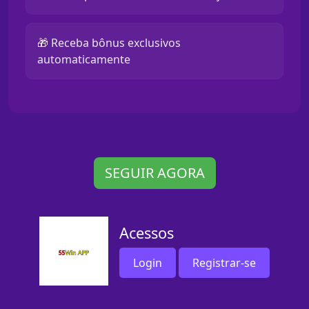
🎁 Receba bônus exclusivos
automaticamente
SEGUIR AGORA
Acessos
Login
Registrar-se