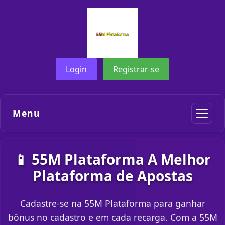
Login
Registrar-se
Menu
📱 55M Plataforma A Melhor
Plataforma de Apostas
Cadastre-se na 55M Plataforma para ganhar
bônus no cadastro e em cada recarga. Com a 55M