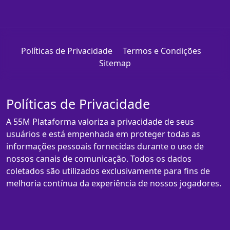
Políticas de Privacidade
Termos e Condições
Sitemap
Políticas de Privacidade
A 55M Plataforma valoriza a privacidade de seus
usuários e está empenhada em proteger todas as
informações pessoais fornecidas durante o uso de
nossos canais de comunicação. Todos os dados
coletados são utilizados exclusivamente para fins de
melhoria contínua da experiência de nossos jogadores.