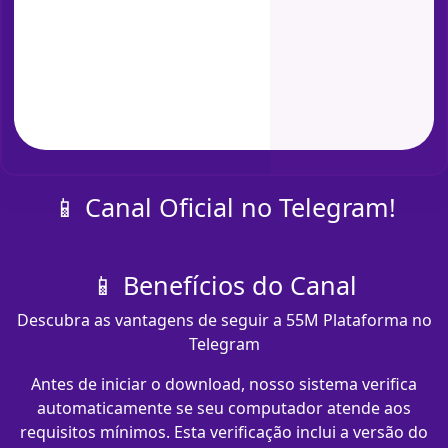
📱 Canal Oficial no Telegram!
📱 Benefícios do Canal
Descubra as vantagens de seguir a 55M Plataforma no
Telegram
Antes de iniciar o download, nosso sistema verifica
automaticamente se seu computador atende aos
requisitos mínimos. Esta verificação inclui a versão do