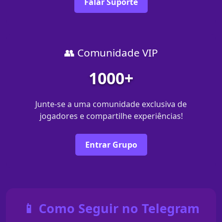
Falar Suporte
👥 Comunidade VIP
1000+
Junte-se a uma comunidade exclusiva de
jogadores e compartilhe experiências!
Entrar Grupo
📱 Como Seguir no Telegram