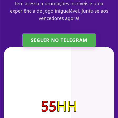
tem acesso a promoções incríveis e uma
experiência de jogo inigualável. Junte-se aos
vencedores agora!
SEGUIR NO TELEGRAM