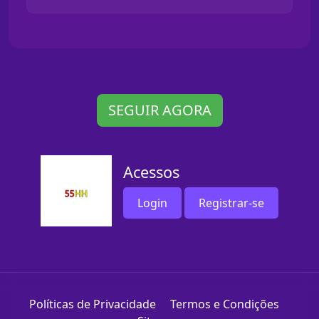
SEGUIR AGORA
Acessos
Login
Registrar-se
Políticas de Privacidade
Termos e Condições