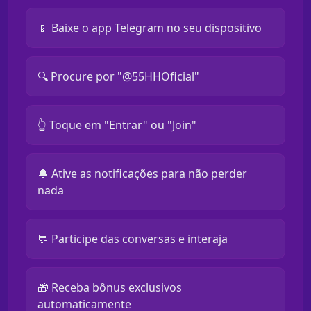
📱 Baixe o app Telegram no seu dispositivo
🔍 Procure por "@55HHOficial"
👆 Toque em "Entrar" ou "Join"
🔔 Ative as notificações para não perder
nada
💬 Participe das conversas e interaja
🎁 Receba bônus exclusivos
automaticamente