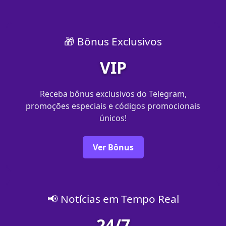
🎁 Bônus Exclusivos
VIP
Receba bônus exclusivos do Telegram,
promoções especiais e códigos promocionais
únicos!
Ver Bônus
📢 Notícias em Tempo Real
24/7