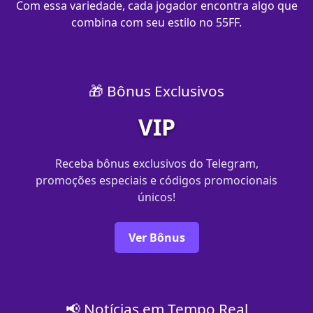
Com essa variedade, cada jogador encontra algo que
combina com seu estilo no 55FF.
🎁 Bônus Exclusivos
VIP
Receba bônus exclusivos do Telegram,
promoções especiais e códigos promocionais
únicos!
Ver Bônus
📢 Notícias em Tempo Real