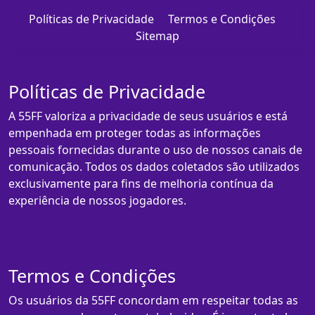
Políticas de Privacidade
Termos e Condições
Sitemap
Políticas de Privacidade
A 55FF valoriza a privacidade de seus usuários e está
empenhada em proteger todas as informações
pessoais fornecidas durante o uso de nossos canais de
comunicação. Todos os dados coletados são utilizados
exclusivamente para fins de melhoria contínua da
experiência de nossos jogadores.
Termos e Condições
Os usuários da 55FF concordam em respeitar todas as