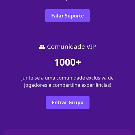
Falar Suporte
👥 Comunidade VIP
1000+
Junte-se a uma comunidade exclusiva de
jogadores e compartilhe experiências!
Entrar Grupo