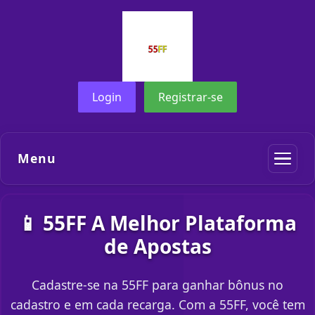
Login
Registrar-se
Menu
📱 55FF A Melhor Plataforma
de Apostas
Cadastre-se na 55FF para ganhar bônus no
cadastro e em cada recarga. Com a 55FF, você tem